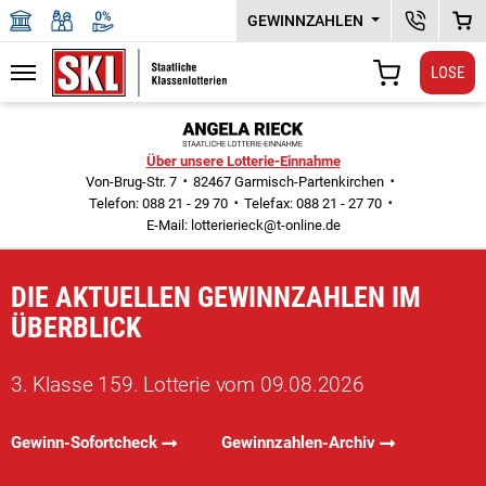
GEWINNZAHLEN
KUNDENSER
WAR
LOSE
Navigation
WARENKORB
Zu den Hauptinhalten springen
Über unsere Lotterie-Einnahme
Von-Brug-Str. 7
82467 Garmisch-Partenkirchen
Telefon: 088 21 - 29 70
Telefax: 088 21 - 27 70
E-Mail:
lotterierieck@t-online.de
DIE AKTUELLEN GEWINNZAHLEN IM
ÜBERBLICK
3. Klasse 159. Lotterie vom 09.08.2026
Gewinn-Sofortcheck
Gewinnzahlen-Archiv